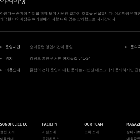
아름다운 승마장 전체를 함께 보며 시원한 말과의 호흡을 선물합니다. 야외마장은 때
쾌적한 야외마장은 여러분에게 더할 나위 없는 상쾌함으로 다가갑니다.
운영시간
승마클럽 영업시간과 동일
문의
위치
강원도 홍천군 서면 한치골길 541-24
이용안내
클럽의 전체 운영에 대한 문의는 리셉션 데스크에서 문의하시면 친절
클럽 소개
시설소개
코치 소개
승마기
이용안내
클럽하우스
대회종